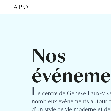
Skip to content
Nos
événeme
L
e centre de Genève Eaux-Vive
nombreux évènements autour de
d’un style de vie moderne et d