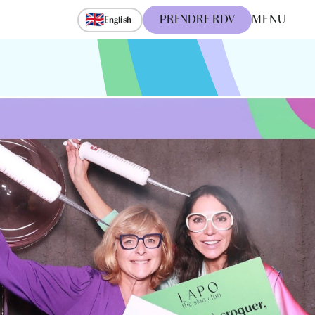
🇬🇧
PRENDRE RDV
MENU
English