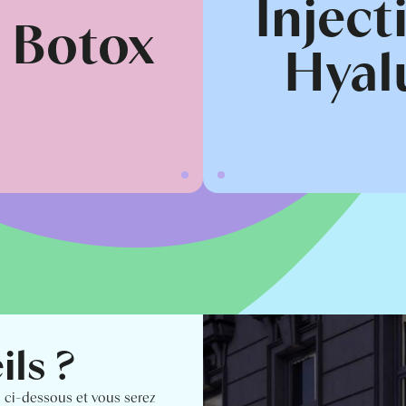
Inject
s Botox
Hyal
ils ?
n ci-dessous et vous serez