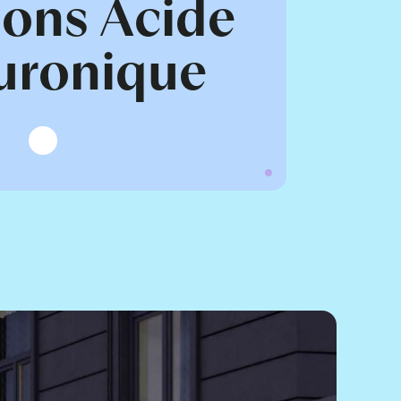
ions Acide
uronique